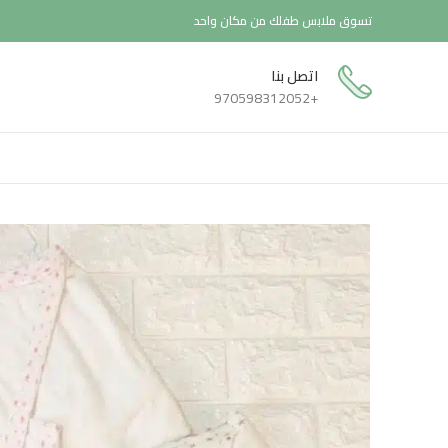
تسوق ملابس طفلك من مكان واحد
اتصل بنا
+970598312052