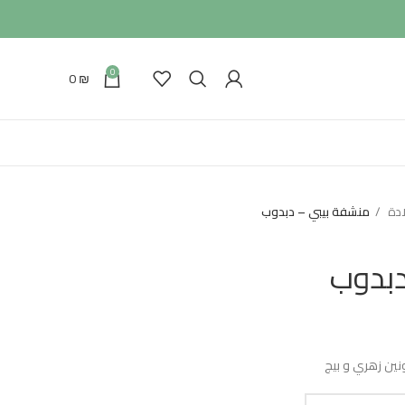
0
0
₪
ادة
منشفة بيبي – دبدوب
دبدوب
نين زهري و بيج