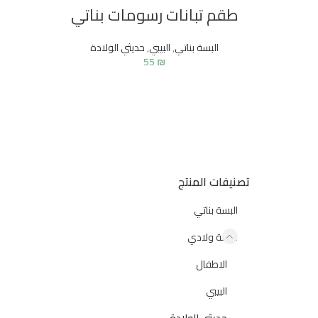
طقم تبانات رسومات بناتي
 90 ₪.
 الحالي هو:
البسة بناتي
,
البيبي
,
حديثي الولادة
75 ₪.
55
₪
تصنيفات المنتج
البسة بناتي
البسة ولادي
الاطفال
البيبي