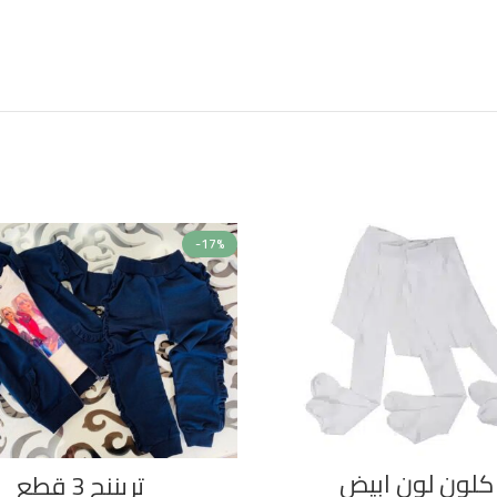
-17%
كلون لون ابيض
تريننج 3 قطع