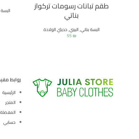
طقم تبانات رسومات تركواز
البسة 
بناتي
البسة بناتي
,
البيبي
,
حديثي الولادة
55
₪
روابط مفي
الرئيسية
المتجر
المفضلة
حسابي