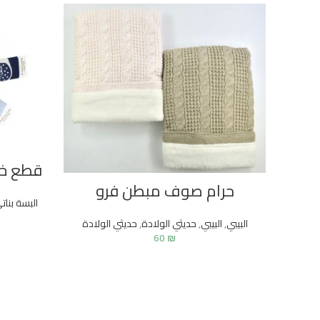
قطع خا
حرام صوف مبطن فرو
البسة بنات
البيبي
,
البيبي
,
حديثي الولادة
,
حديثي الولادة
60
₪