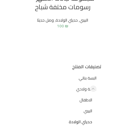
رسومات مختفة شباح
البيبي
,
حديثي الولادة
,
وصل حديثا
100
₪
تصنيفات المنتج
البسة بناتي
البسة ولادي
الاطفال
البيبي
حديثي الولادة