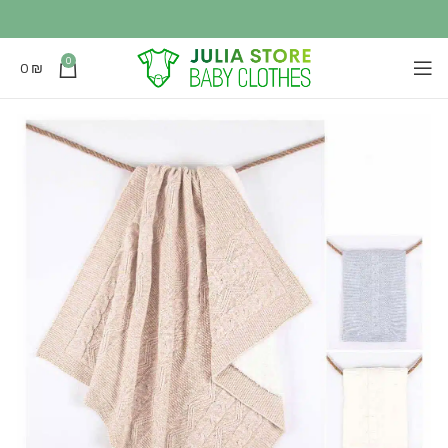
0
0
₪